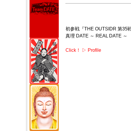
初参戦『THE OUTSIDR 第35
真理 DATE ～ REAL DATE ～
Click！ ▷
Profile