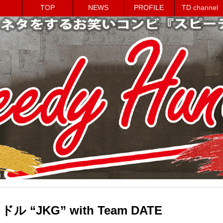
TOP
NEWS
PROFILE
TD channel
ル “JKG” with Team DATE