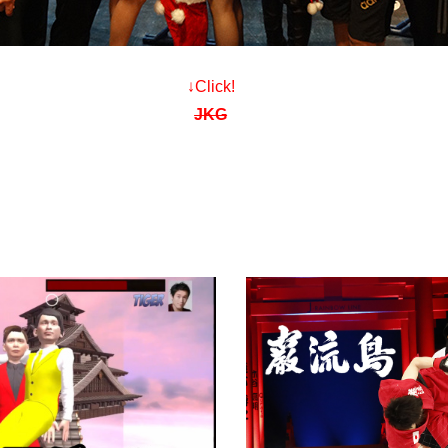
↓Click!
JKG