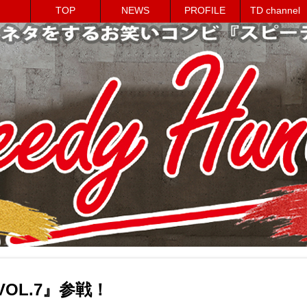
TOP
NEWS
PROFILE
TD channel
 VOL.7』参戦！