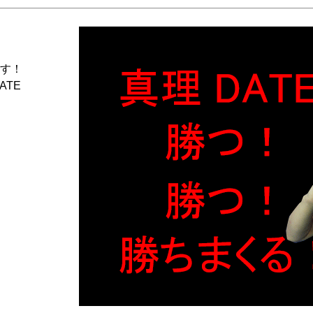
す！
ATE