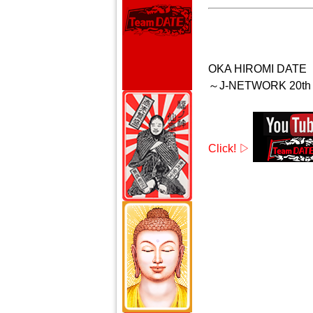
OKA HIROMI DATE
～J-NETWORK 20th 
Click! ▷