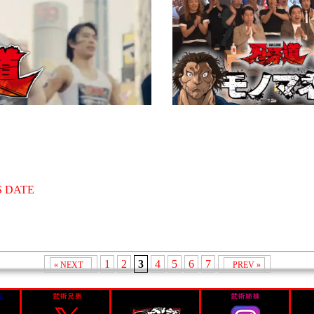
 DATE
1
2
3
4
5
6
7
« NEXT
PREV »