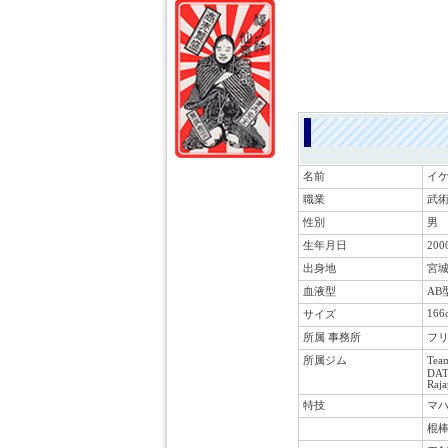
名前
イ
職業
武
性別
男
生年月日
20
出身地
宮城
血液型
AB
166
サイズ
所属 事務所
フ
所属ジム
Te
DAT
Raja
特技
マハ
棍棒