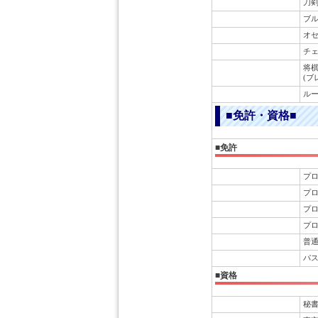
刀剣
ブ
オ
チ
将
(ブレ
ル
■免許・資格■
■免許
プロ 
プロ 
プロ 
プロ
普
パ
■資格
秘書