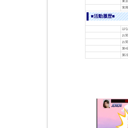
東
実
■活動履歴■
はな
お笑
お笑
第4
第2